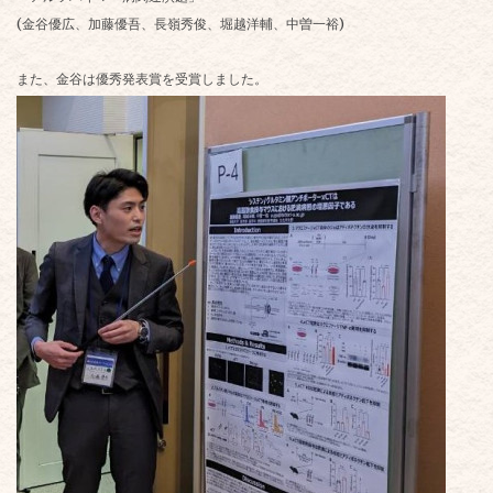
(金谷優広、加藤優吾、長嶺秀俊、堀越洋輔、中曽一裕)
また、金谷は優秀発表賞を受賞しました。