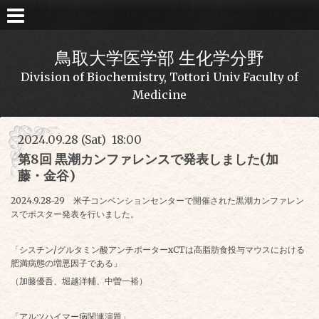
鳥取大学医学部 生化学分野
Division of Biochemistry, Tottori Univ Faculty of
Medicine
2024.09.28 (Sat) 18:00
第8回 黒潮カンファレンスで発表しました(加
藤・金谷)
2024.9.28-29 米子コンベンションセンターで開催された黒潮カンファレン
スでポスター発表を行いました。
「シスチン/グルタミン酸アンチポーターxCTは高脂肪食投与マウスにおける
肥満病態の増悪因子である」
（加藤優吾、堀越洋輔、中曽一裕）
「アルツハイマー病関連演題」