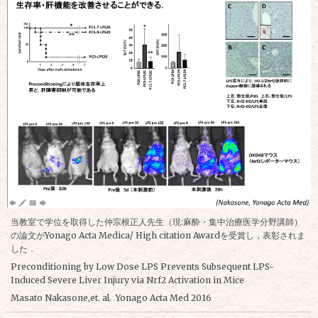
当教室で学位を取得した仲宗根正人先生（現:麻酔・集中治療医学分野講師）
の論文がYonago Acta Medica/ High citation Awardを受賞し，表彰されま
した．
Preconditioning by Low Dose LPS Prevents Subsequent LPS-
Induced Severe Liver Injury via Nrf2 Activation in Mice
Masato Nakasone,et. al. Yonago Acta Med 2016