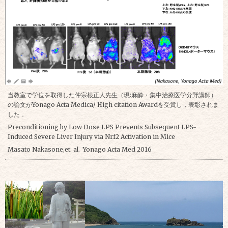
当教室で学位を取得した仲宗根正人先生（現:麻酔・集中治療医学分野講師）
の論文がYonago Acta Medica/ High citation Awardを受賞し，表彰されま
した．
Preconditioning by Low Dose LPS Prevents Subsequent LPS-
Induced Severe Liver Injury via Nrf2 Activation in Mice
Masato Nakasone,et. al. Yonago Acta Med 2016