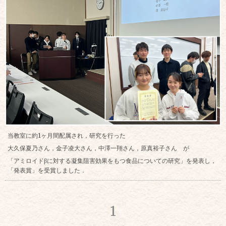
当教室に約1ヶ月間配属され，研究を行った
大久保夏乃さん，金子凌大さん，中澤一翔さん，原真裕子さん が
「アミロイドβに対する凝集阻害効果をもつ食品についての研究」を発表し，
「発表賞」を受賞しました．
1