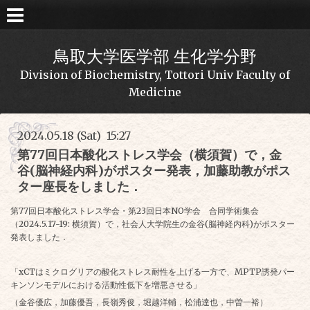
鳥取大学医学部 生化学分野
Division of Biochemistry, Tottori Univ Faculty of
Medicine
2024.05.18 (Sat) 15:27
第77回日本酸化ストレス学会（横須賀）で，金
谷(脳神経内科)がポスター発表，加藤助教がポス
ター座長をしました．
第77回日本酸化ストレス学会・第23回日本NO学会 合同学術集会
（2024.5.17-19: 横須賀）で，社会人大学院生の金谷(脳神経内科)がポスター
発表しました．
「xCTはミクログリアの酸化ストレス耐性を上げる一方で、MPTP誘発パー
キンソンモデルにおける活動性低下を増悪させる」
（金谷優広，加藤優吾，長嶺秀俊，堀越洋輔，松浦達也，中曽一裕）