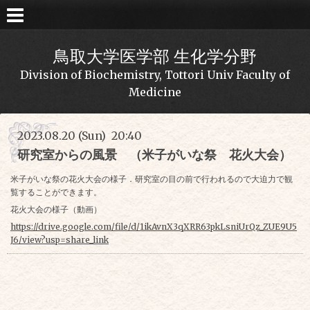
鳥取大学医学部 生化学分野
Division of Biochemistry, Tottori Univ Faculty of
Medicine
2023.08.20 (Sun) 20:40
研究室からの風景 （米子がいな祭 花火大会）
米子がいな祭の花火大会の様子．研究室の目の前で行われるので大迫力で観
覧することができます。
花火大会の様子（動画）
https://drive.google.com/file/d/1ikAvnX3qXRR63pkLsniUrQz_ZUE9U5
J6/view?usp=share_link